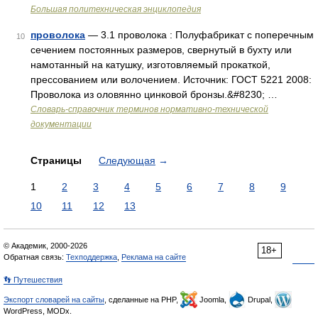
Большая политехническая энциклопедия
проволока
— 3.1 проволока : Полуфабрикат с поперечным
10
сечением постоянных размеров, свернутый в бухту или
намотанный на катушку, изготовляемый прокаткой,
прессованием или волочением. Источник: ГОСТ 5221 2008:
Проволока из оловянно цинковой бронзы.&#8230; …
Словарь-справочник терминов нормативно-технической
документации
Страницы
Следующая
→
1
2
3
4
5
6
7
8
9
10
11
12
13
© Академик, 2000-2026
18+
Обратная связь:
Техподдержка
,
Реклама на сайте
👣 Путешествия
Экспорт словарей на сайты
, сделанные на PHP,
Joomla,
Drupal,
WordPress, MODx.