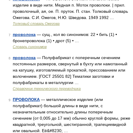
изделие в виде нити. Медная п. Моток проволоки. | прил.
проволочный, ая, ое. П. пруток. П. стан. Толковый словарь
Ожегова. С.И. Ожегов, Н.Ю. Шведова. 1949 1992 …
Толковый словарь Ожегова
проволока
— сущ., кол во синонимов: 22 • бить (1) •
7
бронепроволока (1) • дрот (5) • …
Словарь синонимов
проволока
— Полуфабрикат с поперечным сечением
8
постоянных размеров, свернутый в бухту или намотанный
на катушку, изготовляемый прокаткой, прессованием или
волочением. [ГОСТ 25501 82] Тематики заготовки и
полуфабрикаты в металлургии …
Справочник технического переводчика
ПРОВОЛОКА
— металлическое изделие (или
9
полуфабрикат) большой длины в виде нити, с
незначительным относительно длины поперечным
сечением (от 0,005 до 17 мм) обычно круглой формы, реже
квадратной, треугольной, шестигранной, трапециевидной
или овальной. Её&#8230; …